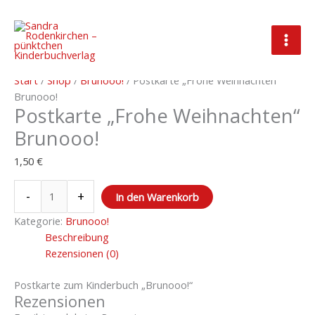
Zum
Inhalt
springen
Postkarte
"Frohe
Start
/
Shop
/
Brunooo!
/ Postkarte „Frohe Weihnachten“
Weihnachten"
Brunooo!
Postkarte „Frohe Weihnachten“
Brunooo!
Menge
Brunooo!
1,50
€
-
+
In den Warenkorb
Kategorie:
Brunooo!
Beschreibung
Rezensionen (0)
Postkarte zum Kinderbuch „Brunooo!“
Rezensionen