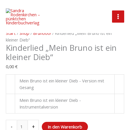
Zum
Inhalt
springen
Kinderlied
"Mein
Start
/
Shop
/
Brunooo!
/ Kinderlied „Mein Bruno ist ein
Bruno
kleiner Dieb“
Kinderlied „Mein Bruno ist ein
ist
ein
kleiner Dieb“
kleiner
Dieb"
0,00
€
Menge
Mein Bruno ist ein kleiner Dieb - Version mit
Gesang
Mein Bruno ist ein kleiner Dieb -
Instrumentalversion
-
+
In den Warenkorb