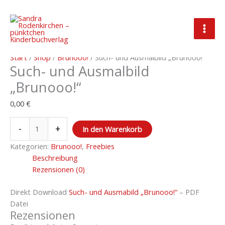
Zum
Inhalt
springen
Such-
und
Start
/
Shop
/
Brunooo!
/ Such- und Ausmalbild „Brunooo!“
Such- und Ausmalbild
Ausmalbild
"Brunooo!"
„Brunooo!“
Menge
0,00
€
-
+
In den Warenkorb
Kategorien:
Brunooo!
,
Freebies
Beschreibung
Rezensionen (0)
Direkt Download
Such- und Ausmabild „Brunooo!“
– PDF
Datei
Rezensionen