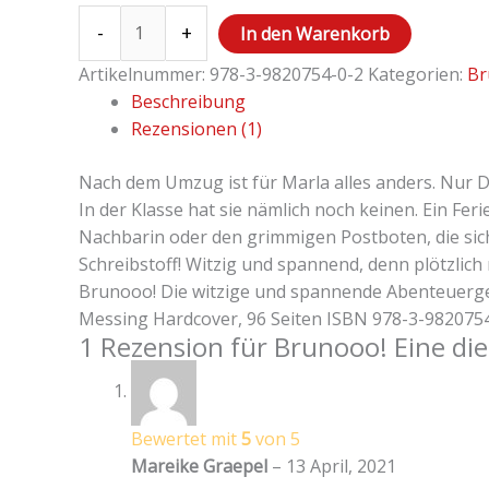
-
+
In den Warenkorb
Artikelnummer:
978-3-9820754-0-2
Kategorien:
Br
Beschreibung
Rezensionen (1)
Nach dem Umzug ist für Marla alles anders. Nur Da
In der Klasse hat sie nämlich noch keinen. Ein Fer
Nachbarin oder den grimmigen Postboten, die sic
Schreibstoff! Witzig und spannend, denn plötzlich
Brunooo! Die witzige und spannende Abenteuergesch
Messing Hardcover, 96 Seiten ISBN 978-3-982075
1 Rezension für
Brunooo! Eine di
Bewertet mit
5
von 5
Mareike Graepel
–
13 April, 2021