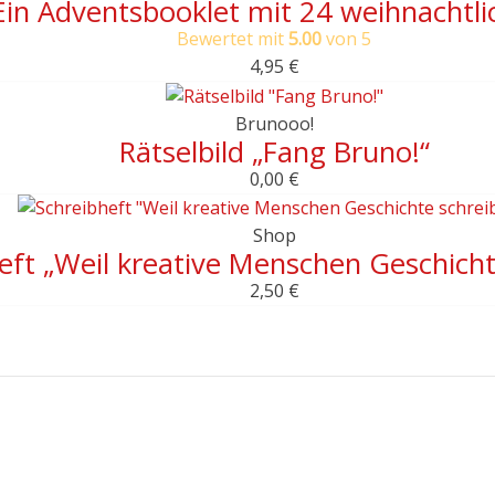
in Adventsbooklet mit 24 weihnachtli
Bewertet mit
5.00
von 5
4,95
€
Brunooo!
Rätselbild „Fang Bruno!“
0,00
€
Shop
eft „Weil kreative Menschen Geschicht
2,50
€