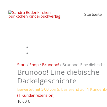
Zum
Inhalt
Startseite
springen
Brunooo!
Eine
diebische
Dackelgeschichte
Menge
Start
/
Shop
/
Brunooo!
/ Brunooo! Eine diebische
Brunooo! Eine diebische
Dackelgeschichte
Bewertet mit
5.00
von 5, basierend auf
1
Kundenb
(
1
Kundenrezension)
10,00
€