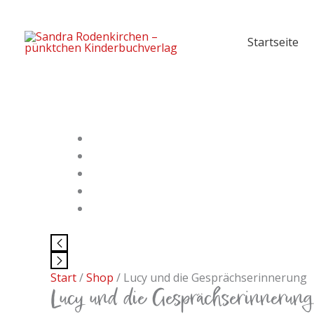
Zum
Inhalt
Startseite
springen
Lucy
und
die
Gesprächserinnerung
Menge
Start
/
Shop
/ Lucy und die Gesprächserinnerung
Lucy und die Gesprächserinnerung