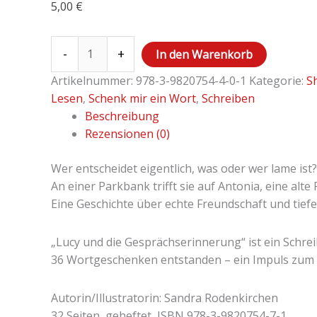
5,00
€
-
+
In den Warenkorb
Artikelnummer:
978-3-9820754-4-0-1
Kategorie:
S
Lesen
,
Schenk mir ein Wort
,
Schreiben
Beschreibung
Rezensionen (0)
Wer entscheidet eigentlich, was oder wer lame ist?
An einer Parkbank trifft sie auf Antonia, eine al
Eine Geschichte über echte Freundschaft und tief
„Lucy und die Gesprächserinnerung“ ist ein Schr
36 Wortgeschenken entstanden – ein Impuls zum 
Autorin/Illustratorin: Sandra Rodenkirchen
32 Seiten, geheftet, ISBN 978-3-9820754-7-1