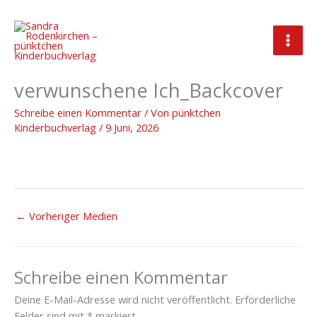
Zum
Inhalt
springen
Produktbild_Lorena und das
verwunschene Ich_Backcover
Schreibe einen Kommentar
/ Von
pünktchen
Kinderbuchverlag
/
9 Juni, 2026
←
Vorheriger Medien
Schreibe einen Kommentar
Deine E-Mail-Adresse wird nicht veröffentlicht.
Erforderliche
Felder sind mit
*
markiert