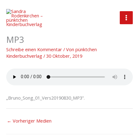
Zum
Inhalt
springen
Bruno_Song_01_Vers20190830_
MP3
Schreibe einen Kommentar
/ Von
pünktchen
Kinderbuchverlag
/
30 Oktober, 2019
„Bruno_Song_01_Vers20190830_MP3“.
←
Vorheriger Medien