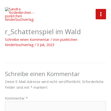
Zum
Inhalt
springen
2023_07_03_Titelbild_Buchcove
r_Schattenspiel im Wald
Schreibe einen Kommentar
/ Von
pünktchen
Kinderbuchverlag
/
3 Juli, 2023
Schreibe einen Kommentar
Deine E-Mail-Adresse wird nicht veröffentlicht.
Erforderliche
Felder sind mit
*
markiert
Kommentar
*