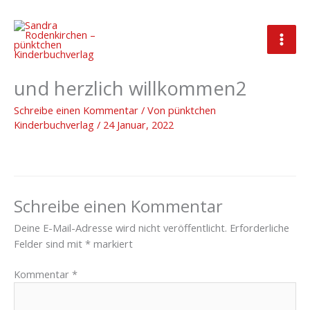
Zum
Inhalt
springen
2022_01_10_Headline_Hallo
und herzlich willkommen2
Schreibe einen Kommentar
/ Von
pünktchen
Kinderbuchverlag
/
24 Januar, 2022
Schreibe einen Kommentar
Deine E-Mail-Adresse wird nicht veröffentlicht.
Erforderliche
Felder sind mit
*
markiert
Kommentar
*