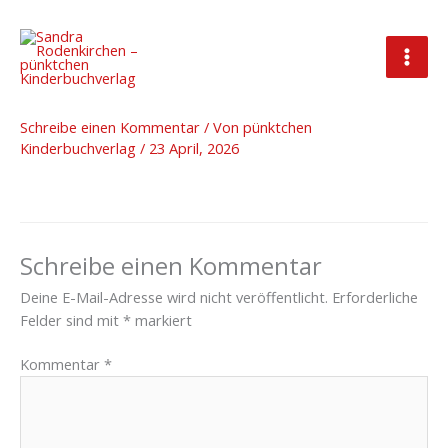
Zum
Inhalt
springen
14 – foto-ostermann.de-2621
Schreibe einen Kommentar
/ Von
pünktchen
Kinderbuchverlag
/
23 April, 2026
Schreibe einen Kommentar
Deine E-Mail-Adresse wird nicht veröffentlicht.
Erforderliche
Felder sind mit
*
markiert
Kommentar
*