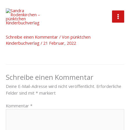
Zum
Inhalt
springen
2022_02_09_Freebie_Brunooo3
Schreibe einen Kommentar
/ Von
pünktchen
Kinderbuchverlag
/
21 Februar, 2022
Schreibe einen Kommentar
Deine E-Mail-Adresse wird nicht veröffentlicht.
Erforderliche
Felder sind mit
*
markiert
Kommentar
*