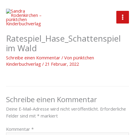
Zum
Inhalt
springen
2022_02_07_Freebie_Schatten-
Ratespiel_Hase_Schattenspiel
im Wald
Schreibe einen Kommentar
/ Von
pünktchen
Kinderbuchverlag
/
21 Februar, 2022
Schreibe einen Kommentar
Deine E-Mail-Adresse wird nicht veröffentlicht.
Erforderliche
Felder sind mit
*
markiert
Kommentar
*