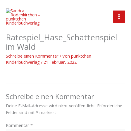
Zum
Inhalt
springen
2022_02_07_Freebie_Schatten-
Ratespiel_Hase_Schattenspiel
im Wald
Schreibe einen Kommentar
/ Von
pünktchen
Kinderbuchverlag
/
21 Februar, 2022
Schreibe einen Kommentar
Deine E-Mail-Adresse wird nicht veröffentlicht.
Erforderliche
Felder sind mit
*
markiert
Kommentar
*