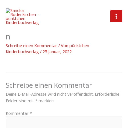
Zum
Inhalt
springen
2022_01_25_Veröffentlichunge
n
Schreibe einen Kommentar
/ Von
pünktchen
Kinderbuchverlag
/
25 Januar, 2022
Schreibe einen Kommentar
Deine E-Mail-Adresse wird nicht veröffentlicht.
Erforderliche
Felder sind mit
*
markiert
Kommentar
*