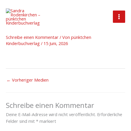
Zum
Inhalt
springen
SchiW-Set-Logo-500×376
Schreibe einen Kommentar
/ Von
pünktchen
Kinderbuchverlag
/
15 Juni, 2026
←
Vorheriger Medien
Schreibe einen Kommentar
Deine E-Mail-Adresse wird nicht veröffentlicht.
Erforderliche
Felder sind mit
*
markiert