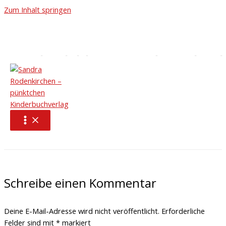
Zum Inhalt springen
Vorschaubild_Bruno_Adventsbook
Schreibe einen Kommentar
/ Von
pünktchen Kinderbuchverlag
/
9 Juni, 2026
←
Vorheriger Medien
Schreibe einen Kommentar
Deine E-Mail-Adresse wird nicht veröffentlicht.
Erforderliche
Felder sind mit
*
markiert