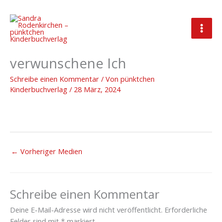
Zum
Inhalt
springen
Produktbild_Lorena und das
verwunschene Ich
Schreibe einen Kommentar
/ Von
pünktchen
Kinderbuchverlag
/
28 März, 2024
←
Vorheriger Medien
Schreibe einen Kommentar
Deine E-Mail-Adresse wird nicht veröffentlicht.
Erforderliche
Felder sind mit
*
markiert