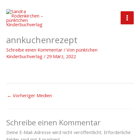
Zum
Inhalt
springen
Freebies_Bruno_Produktbild_Pf
annkuchenrezept
Schreibe einen Kommentar
/ Von
pünktchen
Kinderbuchverlag
/
29 März, 2022
←
Vorheriger Medien
Schreibe einen Kommentar
Deine E-Mail-Adresse wird nicht veröffentlicht.
Erforderliche
Felder sind mit
*
markiert