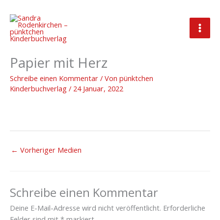
Zum
Inhalt
springen
2022_01_24_Hintergrund
Papier mit Herz
Schreibe einen Kommentar
/ Von
pünktchen
Kinderbuchverlag
/
24 Januar, 2022
←
Vorheriger Medien
Schreibe einen Kommentar
Deine E-Mail-Adresse wird nicht veröffentlicht.
Erforderliche
Felder sind mit
*
markiert