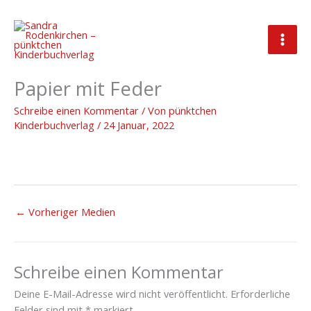
Zum
Inhalt
springen
2022_01_24_Hintergrund
Papier mit Feder
Schreibe einen Kommentar
/ Von
pünktchen
Kinderbuchverlag
/
24 Januar, 2022
←
Vorheriger Medien
Schreibe einen Kommentar
Deine E-Mail-Adresse wird nicht veröffentlicht.
Erforderliche
Felder sind mit
*
markiert