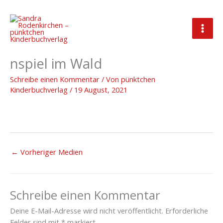
Zum
Inhalt
springen
Vorschaubild_Liedtext_Schatte
nspiel im Wald
Schreibe einen Kommentar
/ Von
pünktchen
Kinderbuchverlag
/
19 August, 2021
←
Vorheriger Medien
Schreibe einen Kommentar
Deine E-Mail-Adresse wird nicht veröffentlicht.
Erforderliche
Felder sind mit
*
markiert