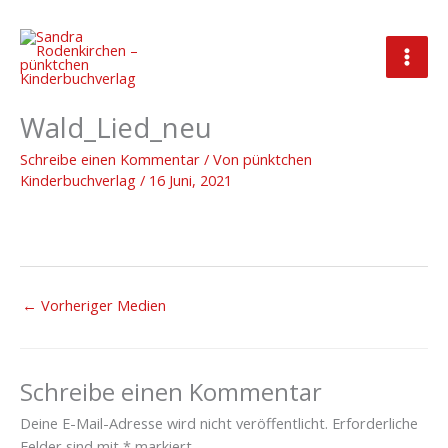
Zum
Inhalt
springen
Vorschaubild_Schattenspiel im
Wald_Lied_neu
Schreibe einen Kommentar
/ Von
pünktchen
Kinderbuchverlag
/
16 Juni, 2021
←
Vorheriger Medien
Schreibe einen Kommentar
Deine E-Mail-Adresse wird nicht veröffentlicht.
Erforderliche
Felder sind mit
*
markiert