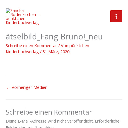
Zum
Inhalt
springen
Freebies_Bruno_Produktbild_R
ätselbild_Fang Bruno!_neu
Schreibe einen Kommentar
/ Von
pünktchen
Kinderbuchverlag
/
31 März, 2020
←
Vorheriger Medien
Schreibe einen Kommentar
Deine E-Mail-Adresse wird nicht veröffentlicht.
Erforderliche
Felder sind mit
*
markiert