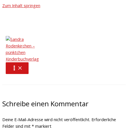
Zum Inhalt springen
20250128_111518
Schreibe einen Kommentar
/ Von
pünktchen Kinderbuchverlag
/
3 Februar, 2025
←
Vorheriger Medien
Schreibe einen Kommentar
Deine E-Mail-Adresse wird nicht veröffentlicht.
Erforderliche
Felder sind mit
*
markiert