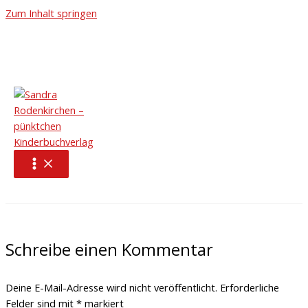
Zum Inhalt springen
20250128_101547
Schreibe einen Kommentar
/ Von
pünktchen Kinderbuchverlag
/
3 Februar, 2025
←
Vorheriger Medien
Schreibe einen Kommentar
Deine E-Mail-Adresse wird nicht veröffentlicht.
Erforderliche
Felder sind mit
*
markiert