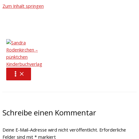
Zum Inhalt springen
20250127_125052
Schreibe einen Kommentar
/ Von
pünktchen Kinderbuchverlag
/
3 Februar, 2025
←
Vorheriger Medien
Schreibe einen Kommentar
Deine E-Mail-Adresse wird nicht veröffentlicht.
Erforderliche
Felder sind mit
*
markiert