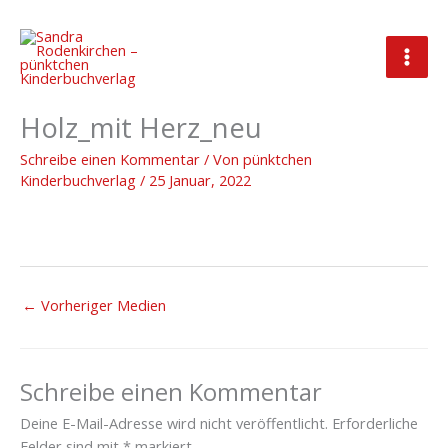
Zum
Inhalt
springen
2022_01_25_Hintergrund
Holz_mit Herz_neu
Schreibe einen Kommentar
/ Von
pünktchen
Kinderbuchverlag
/
25 Januar, 2022
←
Vorheriger Medien
Schreibe einen Kommentar
Deine E-Mail-Adresse wird nicht veröffentlicht.
Erforderliche
Felder sind mit
*
markiert