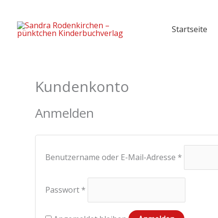
Zum
Inhalt
Startseite
springen
Kundenkonto
Erforderlich
Erforderlich
Erforderlich
Erforderlich
Erforderli
Anmelden
Benutzername oder E-Mail-Adresse
*
Passwort
*